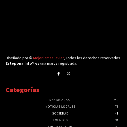
Diseñado por ©
MejorllamaaJavier
, Todos los derechos reservados.
Estepona Info®
es una marca registrada.
Categorías
DESTACADAS
249
NOTICIAS LOCALES
75
SOCIEDAD
41
EVENTOS
34
ARTE Y CULTURA
33