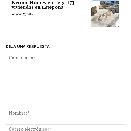
Neinor Homes entrega 173
viviendas en Estepona
enero 30, 2026
DEJA UNA RESPUESTA
Comentario:
No
Co