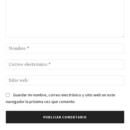
Comentario:
No
Co
ele
Sit
we
Guardar mi nombre, correo electrónico y sitio web en este
navegador la próxima vez que comente.