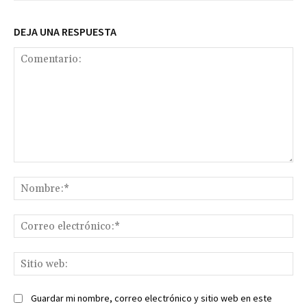
DEJA UNA RESPUESTA
Comentario:
No
Co
ele
Sit
we
Guardar mi nombre, correo electrónico y sitio web en este