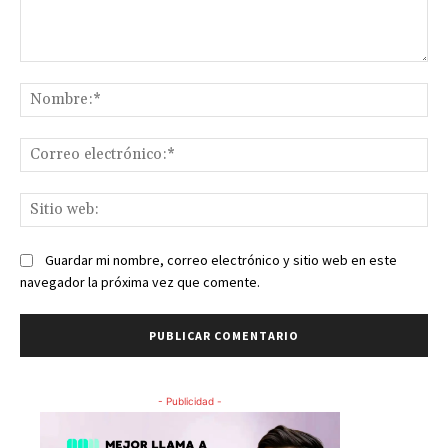
Comentario:
No
Co
ele
Sit
we
Guardar mi nombre, correo electrónico y sitio web en este
navegador la próxima vez que comente.
- Publicidad -