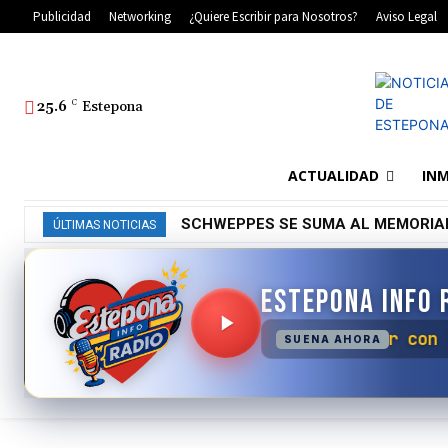
Publicidad
Networking
¿Quiere Escribir para Nosotros?
Aviso Legal
25.6
C
Estepona
ACTUALIDAD
INM
SCHWEPPES SE SUMA AL MEMORIA
ÚLTIMAS NOTICIAS
ESTEPONA INFO 
No se ha podido cone
SUENA AHORA