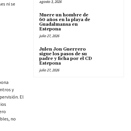
agosto 3, 2026
es ni se
Muere un hombre de
60 años en la playa de
Guadalmansa en
Estepona
julio 27, 2026
Julen Jon Guerrero
sigue los pasos de su
padre y ficha por el CD
Estepona
julio 27, 2026
epona
entros y
ervisión. El
ios
ero
bles, no