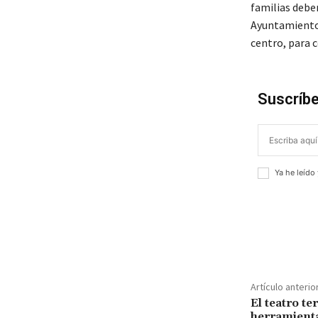
familias deber
Ayuntamiento 
centro, para c
Suscríbe
Ya he leído
¡Compar
Artículo anterio
El teatro te
herramient