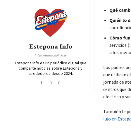
Qué camb
Quién lo d
coordinaci
Cómo fun
servicios 
Estepona Info
a los meno
https://esteponainfo.es
Estepona Info es un periódico digital que
Los padres po
comparte noticias sobre Estepona y
alrededores desde 2024.
que utilicen 
jornada de ate
centros que d
eléctrico y su
También le pu
lujo en Estep