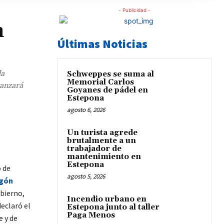
- Publicidad -
n
Últimas Noticias
da
Schweppes se suma al
Memorial Carlos
vanzará
Goyanes de pádel en
Estepona
agosto 6, 2026
Un turista agrede
brutalmente a un
trabajador de
mantenimiento en
Estepona
o de
agosto 5, 2026
agón
obierno,
Incendio urbano en
eclaró el
Estepona junto al taller
Paga Menos
 y de