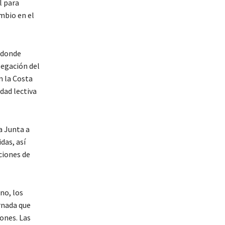
l para
mbio en el
 donde
legación del
n la Costa
idad lectiva
a Junta a
das, así
ciones de
no, los
rnada que
ones. Las