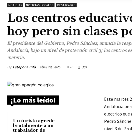
NOTICIAS
NOTICIAS LOCALES
DESTACADAS
Los centros educativ
hoy pero sin clases 
El presidente del Gobierno, Pedro Sánchez, anuncia la reape
Andalucía, bajo un nivel de protección civil 3; los centros 
materia.
By
Estepona Info
abril 29, 2025
0
381
¡Lo más leído!
Este martes 29
Andalucía perm
eléctrico que 
Un turista agrede
Pedro Sánchez
brutalmente a un
nivel 3 de Pr
trabajador de