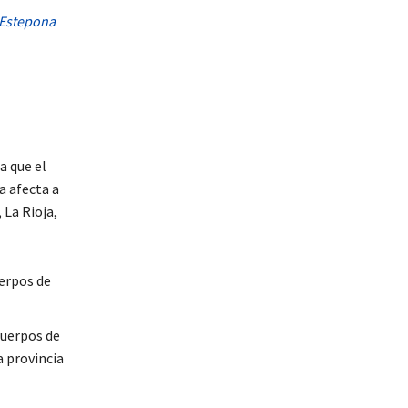
n Estepona
a que el
a afecta a
 La Rioja,
uerpos de
cuerpos de
a provincia