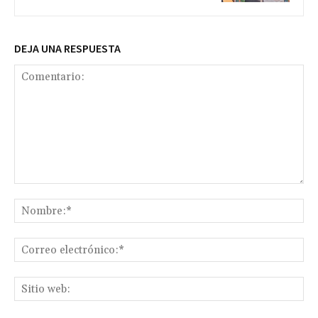
DEJA UNA RESPUESTA
Comentario:
No
Co
ele
Sit
we