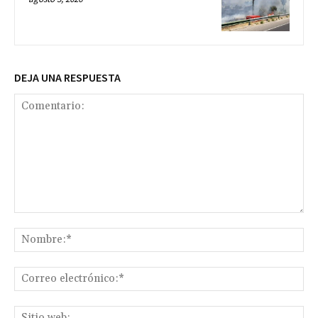
DEJA UNA RESPUESTA
Comentario:
No
Co
ele
Sit