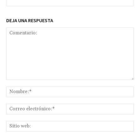
DEJA UNA RESPUESTA
Comentario:
No
Co
ele
Sit
we