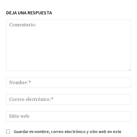
DEJA UNA RESPUESTA
Comentario:
No
Co
ele
Sit
we
Guardar mi nombre, correo electrónico y sitio web en este