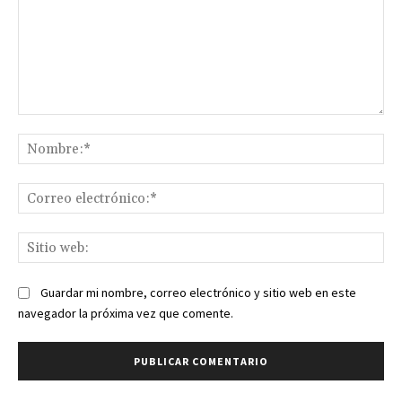
Comentario:
No
Co
ele
Sit
we
Guardar mi nombre, correo electrónico y sitio web en este
navegador la próxima vez que comente.